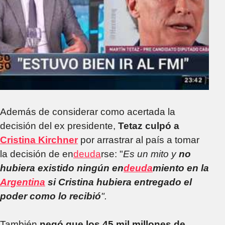
Además de considerar como acertada la
decisión del ex presidente,
Tetaz culpó a
Cristina Kirchner
por arrastrar al país a tomar
la decisión de en
deuda
rse: "
Es un mito y
no
hubiera existido ningún en
deuda
miento en la
Argentina
si Cristina hubiera entregado el
poder como lo recibió
".
También
negó que los 45 mil millones de