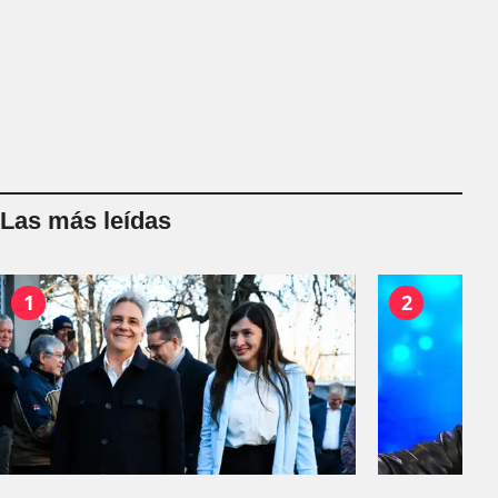
Las más leídas
1
2