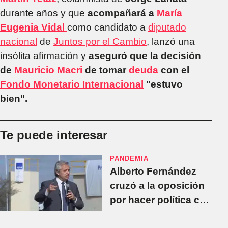
durante años y que
acompañará a
María
Eugenia Vidal
como candidato a
diputado
nacional
de
Juntos por el Cambio
, lanzó una
insólita afirmación y
aseguró que la decisión
de
Mauricio Macri
de tomar
deuda
con el
Fondo Monetario Internacional
"estuvo
bien".
Te puede interesar
PANDEMIA
Alberto Fernández
cruzó a la oposición
por hacer política con
la pandemia: "Hay