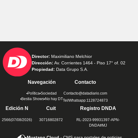
Director:
Maximiliano Melchior
Dirección:
Av. Corrientes 1464 - Piso 17° of. 02
Propiedad:
Data Grupo S.A.
Navegación
Contacto
Política
Sociedad
Contacto@datadiario.com
Bestia Shows
No hay DT
Tel/Whatsapp:1128724873
Edición N
Cuit
Registro DNDA
2566(07/08/2026)
30716802872
RL-2023-99931397-APN-
DNDA#MJ
Mustang Cloud -
CMS para portales de noticias