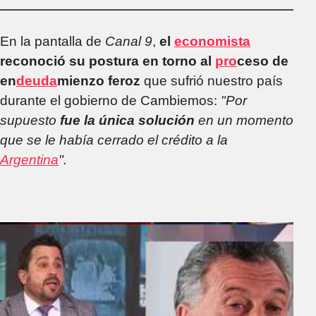
algunos que
negocian con los
muertos​​​​​​​"
En la pantalla de
Canal 9
,
el
economista
reconoció su postura en torno al
pro
ceso de
en
deuda
mienzo feroz
que sufrió nuestro país
durante el gobierno de Cambiemos:
"Por
supuesto
fue la única solución
en un momento
que se le había cerrado el crédito a la
Argentina
".