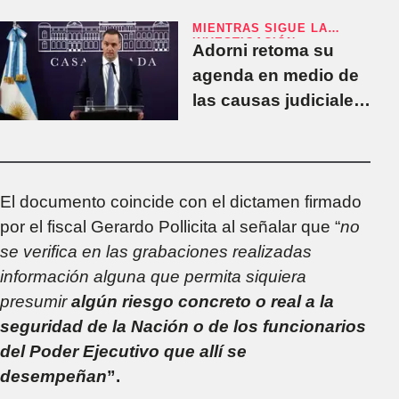
MIENTRAS SIGUE LA
INVESTIGACIÓN
Adorni retoma su
agenda en medio de
las causas judiciales
por enriquecimiento
ilícito: viaje a
Mendoza y una
posible conferencia
El documento coincide con el dictamen firmado
por el fiscal Gerardo Pollicita al señalar que “
no
se verifica en las grabaciones realizadas
información alguna que permita siquiera
presumir
algún riesgo concreto o real a la
seguridad de la Nación o de los funcionarios
del Poder Ejecutivo que allí se
desempeñan
”.