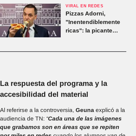
VIRAL EN REDES
Pizzas Adorni,
"Inentendiblemente
ricas": la picante
promoción que lanzó
una pizzería con el
jefe de Gabinete
La respuesta del programa y la
accesibilidad del material
Al referirse a la controversia,
Geuna
explicó a la
audiencia de TN:
“
Cada una de las imágenes
que grabamos son en áreas que se repiten
por miles en redes
cuando los alumnos van de