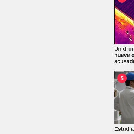
Un dron
nueve o
acusad
5
Estudia