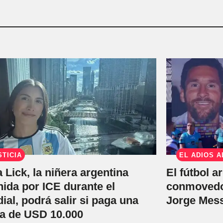
STICIA
EL ADIÓS A
a Lick, la niñera argentina
El fútbol a
nida por ICE durante el
conmovedor
ial, podrá salir si paga una
Jorge Mess
za de USD 10.000