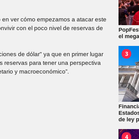
ndo en ver cómo empezamos a atacar este
vivir con el poco nivel de reservas de
PopFest
el mega
3
ciones de dólar" ya que en primer lugar
as reservas para tener una perspectiva
etario y macroeconómico”.
Financi
Estados
de ley p
Gobier
4