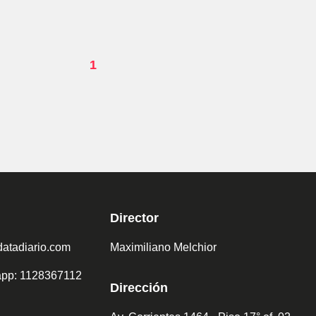
1
Director
atadiario.com
Maximiliano Melchior
sapp: 1128367112
Dirección