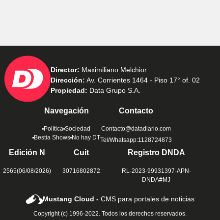
Director:
Maximiliano Melchior
Dirección:
Av. Corrientes 1464 - Piso 17° of. 02
Propiedad:
Data Grupo S.A.
Navegación
Contacto
Política
Sociedad
Contacto@datadiario.com
Bestia Shows
No hay DT
Tel/Whatsapp:1128724873
Edición N
Cuit
Registro DNDA
2565(06/08/2026)
30716802872
RL-2023-99931397-APN-
DNDA#MJ
Mustang Cloud -
CMS para portales de noticias
Copyright (c) 1996-2022. Todos los derechos reservados.