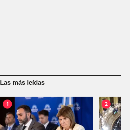
Las más leídas
1
2