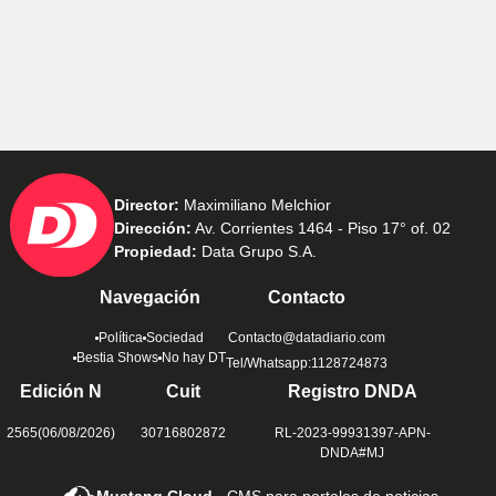
Director:
Maximiliano Melchior
Dirección:
Av. Corrientes 1464 - Piso 17° of. 02
Propiedad:
Data Grupo S.A.
Navegación
Contacto
Política
Sociedad
Contacto@datadiario.com
Bestia Shows
No hay DT
Tel/Whatsapp:1128724873
Edición N
Cuit
Registro DNDA
2565(06/08/2026)
30716802872
RL-2023-99931397-APN-
DNDA#MJ