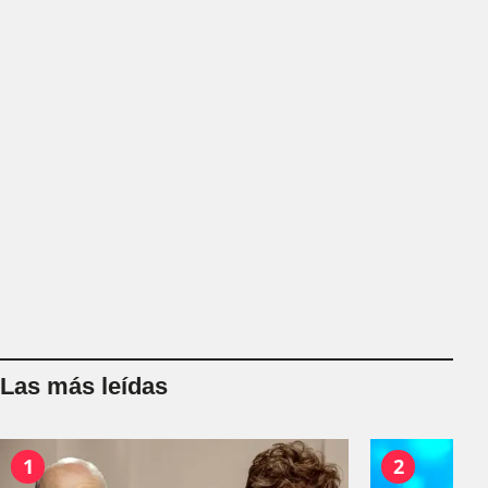
Las más leídas
1
2