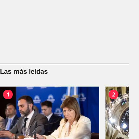
Las más leídas
1
2