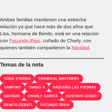
Ambas familias mantienen una estrecha
relación ya que hace más de dos años que
Lisa, hermana de Benito, está en una relación
con
Facundo Iñigo
, cuñado de Charly, con
quienes también compartieron la
Navidad
.
Temas de la nota
SODA STEREO
CHEMICAL BROTHERS
VAMPIRO
TANGO 4
RASGUÑA LAS PIEDRAS
NAVIDAD
CHARLY GARCÍA
GUSTAVO CERATI
BENITO CERATI
FACUNDO IÑIGO