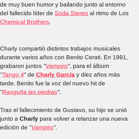
de Laura Schonwand
de muy buen humor y bailando junto al entorno
del fallecido líder de
Soda Stereo
al ritmo de Los
Chemical Brothers
.
Charly compartió distintos trabajos musicales
durante varios años con Benito Cerati. En 1991,
grabaron juntos
"
Vampiro
"
, para el álbum
"
Tango 4
"
de
Charly García
y diez años más
tarde, Benito fue la voz del nuevo hit de
"
Rasguña las piedras
"
.
Tras el fallecimiento de Gustavo, su hijo se unió
junto a
Charly
para volver a relanzar una nueva
edición de
"
Vampiro
"
.