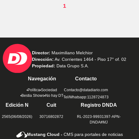
1
Director:
Maximiliano Melchior
Dirección:
Av. Corrientes 1464 - Piso 17° of. 02
Propiedad:
Data Grupo S.A.
Navegación
Contacto
Política
Sociedad
Contacto@datadiario.com
Bestia Shows
No hay DT
Tel/Whatsapp:1128724873
Edición N
Cuit
Registro DNDA
2565(06/08/2026)
30716802872
RL-2023-99931397-APN-
DNDA#MJ
Mustang Cloud -
CMS para portales de noticias