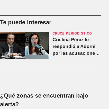
Te puede interesar
CRUCE PERIODÍSTICO
Cristina Pérez le
respondió a Adorni
por las acusaciones
de "traición": "Mucha
gente que te votó
también se siente
traicionada"
¿Qué zonas se encuentran bajo
alerta?