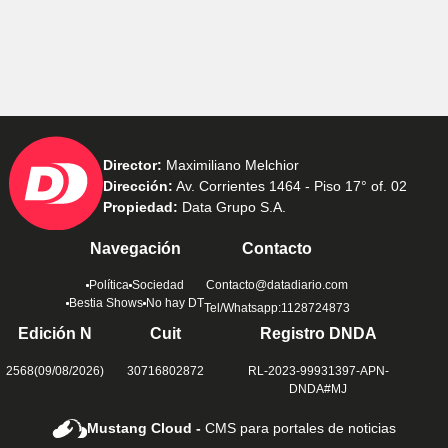
Director:
Maximiliano Melchior
Dirección:
Av. Corrientes 1464 - Piso 17° of. 02
Propiedad:
Data Grupo S.A.
Navegación
Contacto
Política
Sociedad
Contacto@datadiario.com
Bestia Shows
No hay DT
Tel/Whatsapp:1128724873
Edición N
Cuit
Registro DNDA
2568(09/08/2026)
30716802872
RL-2023-99931397-APN-
DNDA#MJ
Mustang Cloud -
CMS para portales de noticias