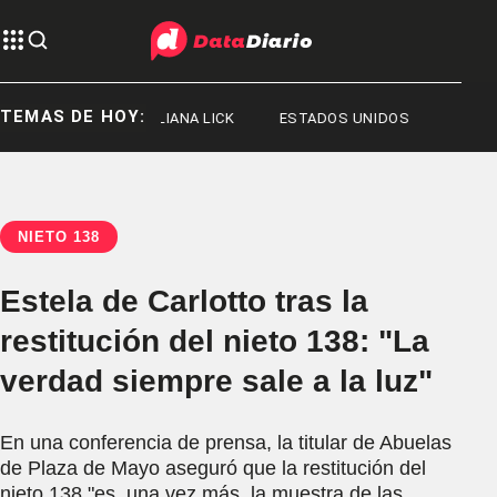
TEMAS DE HOY:
GE MESSI
ILIANA LICK
ESTADOS UNIDOS
NIETO 138
Estela de Carlotto tras la
restitución del nieto 138: "La
verdad siempre sale a la luz"
En una conferencia de prensa, la titular de Abuelas
de Plaza de Mayo aseguró que la restitución del
nieto 138 "es, una vez más, la muestra de las