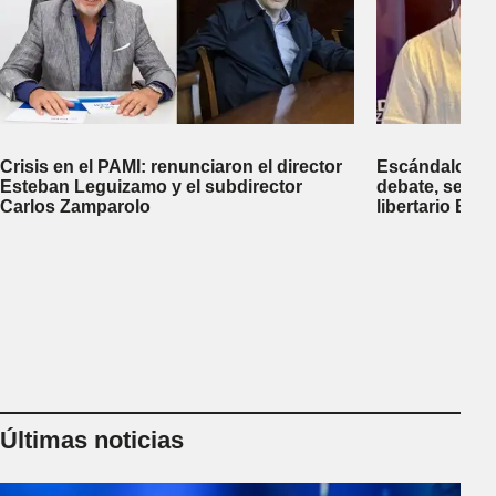
Crisis en el PAMI: renunciaron el director
Escándalo en 
Esteban Leguizamo y el subdirector
debate, se sup
Carlos Zamparolo
libertario Be
empresa dedic
tierras a extra
Últimas noticias