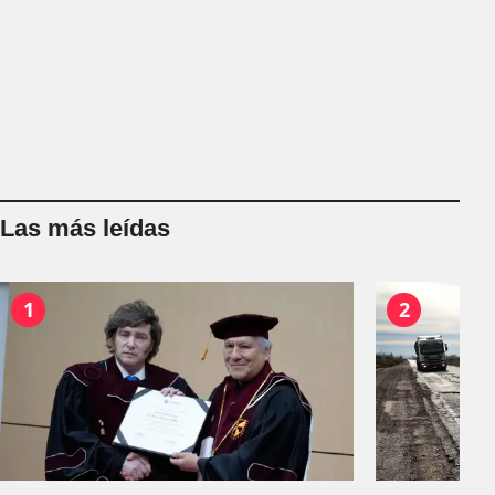
Las más leídas
1
2