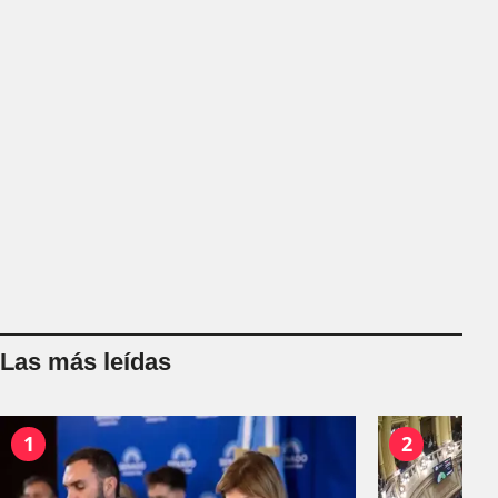
Las más leídas
1
2