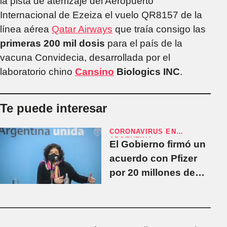
la pista de aterrizaje del Aeropuerto
Internacional de Ezeiza el vuelo QR8157 de la
línea aérea
Qatar Airways
que traía consigo las
primeras 200 mil dosis
para el país de la
vacuna Convidecia, desarrollada por el
laboratorio chino
Cansino
Biologics INC
.
Te puede interesar
CORONAVIRUS EN
ARGENTINA
El Gobierno firmó un
acuerdo con Pfizer
por 20 millones de
vacunas