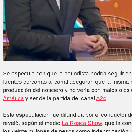
Se especula con que la periodista podría seguir en
fuentes cercanas al canal aseguran que la misma p
producción del noticiero y no vería con malos ojo
América
y ser de la partida del canal
A24
.
Esta especulación fue difundida por el conductor 
reveló, según el medio
La Rosca Show
, que la co
los veinte millones de pesos como indenmización, 