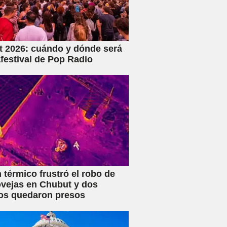
 2026: cuándo y dónde será
festival de Pop Radio
 térmico frustró el robo de
vejas en Chubut y dos
os quedaron presos