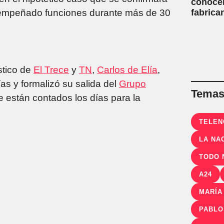
conoce
fabrica
empeñado funciones durante más de 30
stico de
El Trece
y
TN
,
Carlos de Elía
,
as y formalizó su salida del
Grupo
Temas 
e están contados los días para la
TELEN
LA NA
TODO 
A24
MARÍA
PABLO