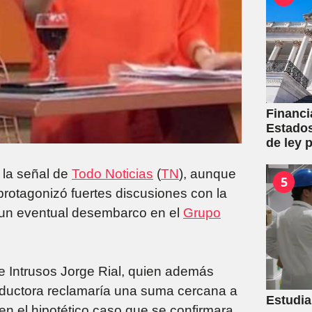
Financi
Estados
de ley p
Gobier
 la señal de
Todo Noticias
(
TN
), aunque
5
rotagonizó fuertes discusiones con la
s un eventual desembarco en el
Grupo
de Intrusos Jorge Rial, quien además
nductora reclamaría una suma cercana a
Estudia
en el hipotético caso que se confirmara