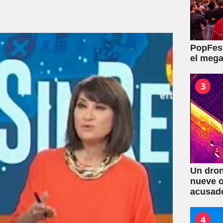
PopFest
el mega
3
Un dron
nueve o
acusad
4