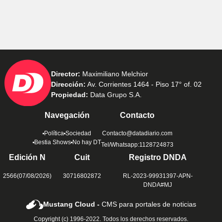
Director:
Maximiliano Melchior
Dirección:
Av. Corrientes 1464 - Piso 17° of. 02
Propiedad:
Data Grupo S.A.
Navegación
Contacto
Política
Sociedad
Contacto@datadiario.com
Bestia Shows
No hay DT
Tel/Whatsapp:1128724873
Edición N
Cuit
Registro DNDA
2566(07/08/2026)
30716802872
RL-2023-99931397-APN-
DNDA#MJ
Mustang Cloud -
CMS para portales de noticias
Copyright (c) 1996-2022. Todos los derechos reservados.