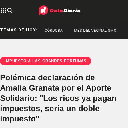
TEMAS DE HOY:
JORGE MESSI
CÓRDOBA
MES DEL VECINALISMO
IMPUESTO A LAS GRANDES FORTUNAS
Polémica declaración de
Amalia Granata por el Aporte
Solidario: "Los ricos ya pagan
impuestos, sería un doble
impuesto"