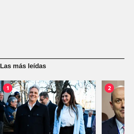
Las más leídas
1
2