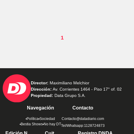
1
Director:
Maximiliano Melchior
Dirección:
Av. Corrientes 1464 - Piso 17° of. 02
Propiedad:
Data Grupo S.A.
Navegación
Contacto
Política
Sociedad
Contacto@datadiario.com
Bestia Shows
No hay DT
Tel/Whatsapp:1128724873
Edición N
Cuit
Registro DNDA