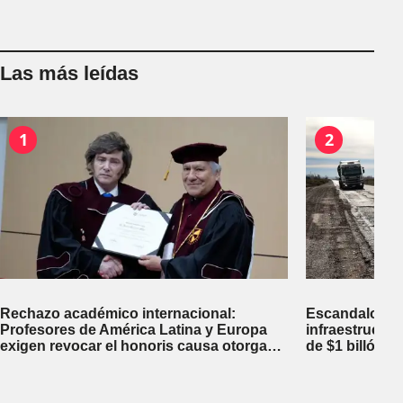
Las más leídas
1
2
Rechazo académico internacional:
Escandalosa 
Profesores de América Latina y Europa
infraestructu
exigen revocar el honoris causa otorgado
de $1 billón d
a Javier Milei en Perú
inversiones fi