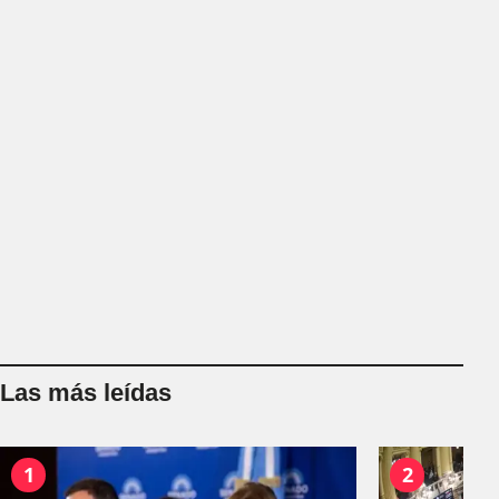
Las más leídas
1
2