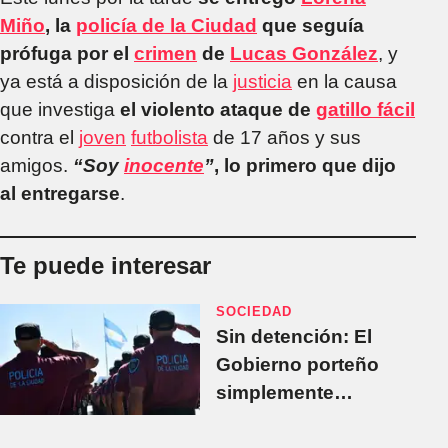
Miño
, la
policía de la Ciudad
que seguía
prófuga por el
crimen
de
Lucas González
, y
ya está a disposición de la
justicia
en la causa
que investiga
el violento ataque de
gatillo fácil
contra el
joven
futbolista
de 17 años y sus
amigos.
“Soy
inocente
”
, lo primero que dijo
al entregarse
.
Te puede interesar
SOCIEDAD
Sin detención: El
Gobierno porteño
simplemente
“apartó” a los