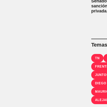
Senado:
sanción
privada
capítul
Temas 
TN
FRENT
JUNTO
DIEGO
MAURI
ALEJA