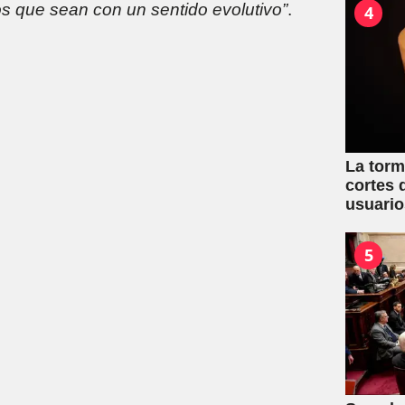
s que sean con un sentido evolutivo”
.
4
La torm
cortes 
usuario
conurb
5