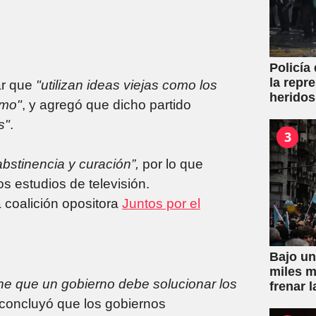
Policía
la repr
ar que
"utilizan ideas viejas como los
heridos
smo"
, y agregó que dicho partido
s"
.
3
bstinencia y curación”,
por lo que
s estudios de televisión.
 coalición opositora
Juntos por el
Bajo un
miles m
ne que un gobierno debe solucionar los
frenar l
Propied
 concluyó que los gobiernos