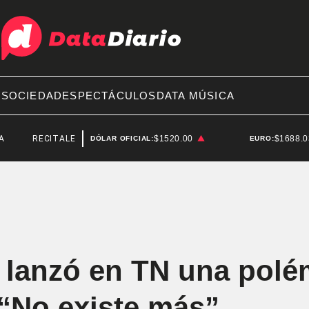
A
SOCIEDAD
ESPECTÁCULOS
DATA MÚSICA
CITALES EN ARGENTINA
$1520.00
$1688.
DÓLAR OFICIAL:
EURO:
 lanzó en TN una polé
 “No existe más”