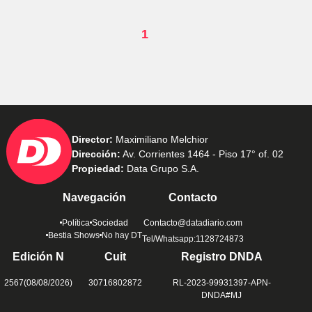
1
Director:
Maximiliano Melchior
Dirección:
Av. Corrientes 1464 - Piso 17° of. 02
Propiedad:
Data Grupo S.A.
Navegación
Contacto
Política
Sociedad
Contacto@datadiario.com
Bestia Shows
No hay DT
Tel/Whatsapp:1128724873
Edición N
Cuit
Registro DNDA
2567(08/08/2026)
30716802872
RL-2023-99931397-APN-
DNDA#MJ