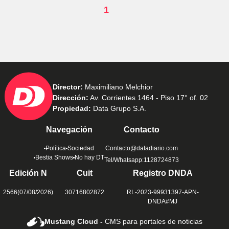
1
Director:
Maximiliano Melchior
Dirección:
Av. Corrientes 1464 - Piso 17° of. 02
Propiedad:
Data Grupo S.A.
Navegación
Contacto
Política
Sociedad
Contacto@datadiario.com
Bestia Shows
No hay DT
Tel/Whatsapp:1128724873
Edición N
Cuit
Registro DNDA
2566(07/08/2026)
30716802872
RL-2023-99931397-APN-
DNDA#MJ
Mustang Cloud -
CMS para portales de noticias