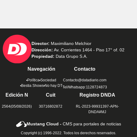
Director:
Maximiliano Melchior
Dirección:
Av. Corrientes 1464 - Piso 17° of. 02
Propiedad:
Data Grupo S.A.
Navegación
Contacto
Política
Sociedad
Contacto@datadiario.com
Bestia Shows
No hay DT
Tel/Whatsapp:1128724873
Edición N
Cuit
Registro DNDA
2564(05/08/2026)
30716802872
RL-2023-99931397-APN-
DNDA#MJ
Mustang Cloud -
CMS para portales de noticias
Copyright (c) 1996-2022. Todos los derechos reservados.