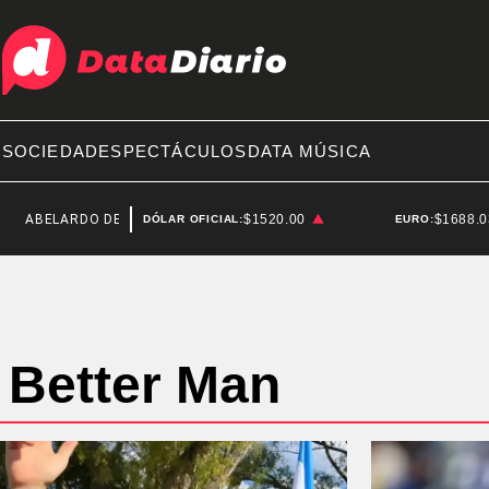
A
SOCIEDAD
ESPECTÁCULOS
DATA MÚSICA
ABELARDO DE LA ESPRIELLA
SENADO
$1520.00
$1688.
DÓLAR OFICIAL:
EURO:
Better Man