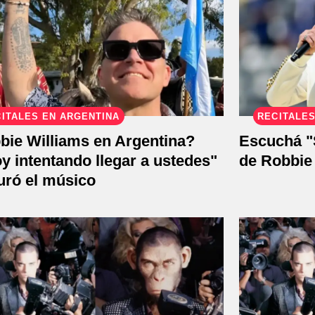
ITALES EN ARGENTINA
RECITALES
bie Williams en Argentina?
Escuchá "
y intentando llegar a ustedes"
de Robbie
uró el músico