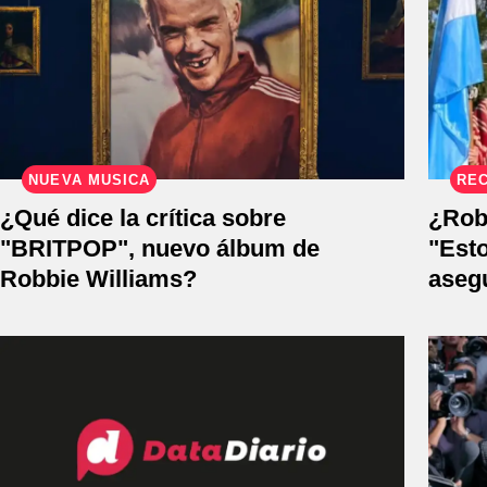
NUEVA MÚSICA
REC
¿Qué dice la crítica sobre
¿Rob
"BRITPOP", nuevo álbum de
"Esto
Robbie Williams?
aseg