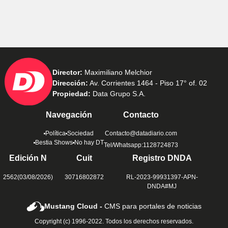
Director:
Maximiliano Melchior
Dirección:
Av. Corrientes 1464 - Piso 17° of. 02
Propiedad:
Data Grupo S.A.
Navegación
Contacto
Política
Sociedad
Contacto@datadiario.com
Bestia Shows
No hay DT
Tel/Whatsapp:1128724873
Edición N
Cuit
Registro DNDA
2562(03/08/2026)
30716802872
RL-2023-99931397-APN-
DNDA#MJ
Mustang Cloud -
CMS para portales de noticias
Copyright (c) 1996-2022. Todos los derechos reservados.