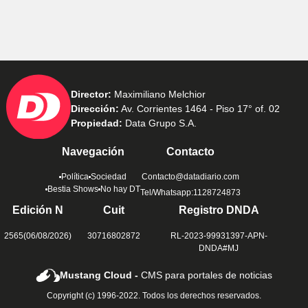
Director:
Maximiliano Melchior
Dirección:
Av. Corrientes 1464 - Piso 17° of. 02
Propiedad:
Data Grupo S.A.
Navegación
Contacto
Política
Sociedad
Contacto@datadiario.com
Bestia Shows
No hay DT
Tel/Whatsapp:1128724873
Edición N
Cuit
Registro DNDA
2565(06/08/2026)
30716802872
RL-2023-99931397-APN-
DNDA#MJ
Mustang Cloud -
CMS para portales de noticias
Copyright (c) 1996-2022. Todos los derechos reservados.