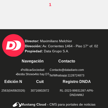
1
Director:
Maximiliano Melchior
Dirección:
Av. Corrientes 1464 - Piso 17° of. 02
Propiedad:
Data Grupo S.A.
Navegación
Contacto
Política
Sociedad
Contacto@datadiario.com
Bestia Shows
No hay DT
Tel/Whatsapp:1128724873
Edición N
Cuit
Registro DNDA
2563(04/08/2026)
30716802872
RL-2023-99931397-APN-
DNDA#MJ
Mustang Cloud -
CMS para portales de noticias