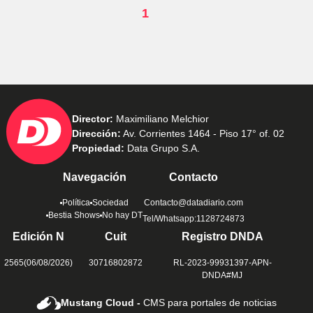
1
Director:
Maximiliano Melchior
Dirección:
Av. Corrientes 1464 - Piso 17° of. 02
Propiedad:
Data Grupo S.A.
Navegación
Contacto
Política
Sociedad
Contacto@datadiario.com
Bestia Shows
No hay DT
Tel/Whatsapp:1128724873
Edición N
Cuit
Registro DNDA
2565(06/08/2026)
30716802872
RL-2023-99931397-APN-
DNDA#MJ
Mustang Cloud -
CMS para portales de noticias