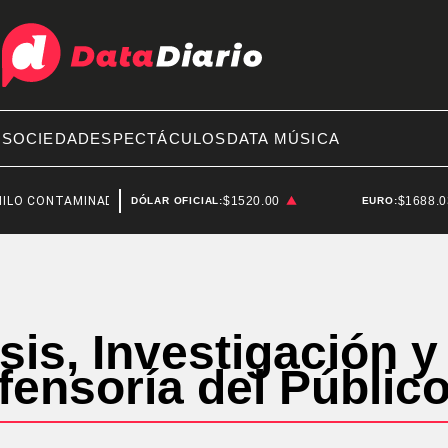
A
SOCIEDAD
ESPECTÁCULOS
DATA MÚSICA
LO CONTAMINADO
FEDERICO STURZENEGGER
$1520.00
$1688.
DÓLAR OFICIAL:
EURO:
sis, Investigación 
fensoría del Públic