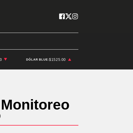
03
$1525.00
DÓLAR BLUE:
y Monitoreo
o