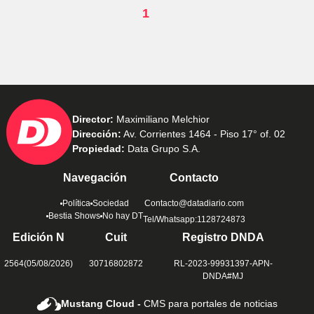
1
Director:
Maximiliano Melchior
Dirección:
Av. Corrientes 1464 - Piso 17° of. 02
Propiedad:
Data Grupo S.A.
Navegación
Contacto
Política
Sociedad
Contacto@datadiario.com
Bestia Shows
No hay DT
Tel/Whatsapp:1128724873
Edición N
Cuit
Registro DNDA
2564(05/08/2026)
30716802872
RL-2023-99931397-APN-
DNDA#MJ
Mustang Cloud -
CMS para portales de noticias