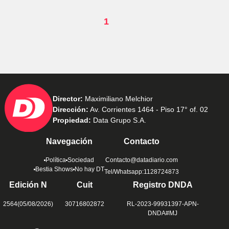
1
Director:
Maximiliano Melchior
Dirección:
Av. Corrientes 1464 - Piso 17° of. 02
Propiedad:
Data Grupo S.A.
Navegación
Contacto
Política
Sociedad
Contacto@datadiario.com
Bestia Shows
No hay DT
Tel/Whatsapp:1128724873
Edición N
Cuit
Registro DNDA
2564(05/08/2026)
30716802872
RL-2023-99931397-APN-
DNDA#MJ