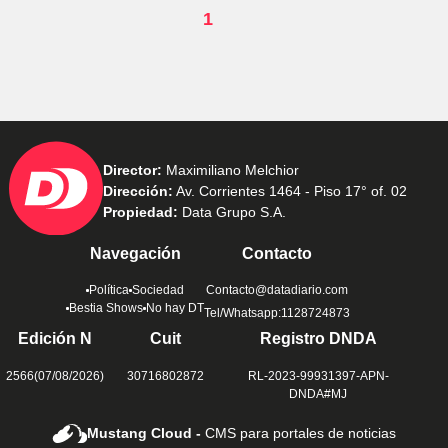
1
Director:
Maximiliano Melchior
Dirección:
Av. Corrientes 1464 - Piso 17° of. 02
Propiedad:
Data Grupo S.A.
Navegación
Contacto
Política
Sociedad
Contacto@datadiario.com
Bestia Shows
No hay DT
Tel/Whatsapp:1128724873
Edición N
Cuit
Registro DNDA
2566(07/08/2026)
30716802872
RL-2023-99931397-APN-
DNDA#MJ
Mustang Cloud -
CMS para portales de noticias