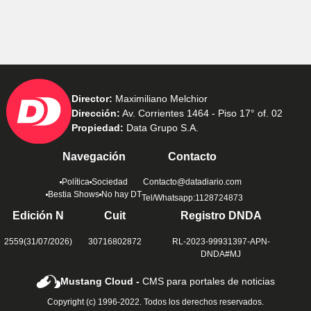
Director:
Maximiliano Melchior
Dirección:
Av. Corrientes 1464 - Piso 17° of. 02
Propiedad:
Data Grupo S.A.
Navegación
Contacto
Política
Sociedad
Contacto@datadiario.com
Bestia Shows
No hay DT
Tel/Whatsapp:1128724873
Edición N
Cuit
Registro DNDA
2559(31/07/2026)
30716802872
RL-2023-99931397-APN-
DNDA#MJ
Mustang Cloud -
CMS para portales de noticias
Copyright (c) 1996-2022. Todos los derechos reservados.