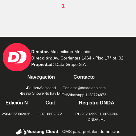
1
Director:
Maximiliano Melchior
Dirección:
Av. Corrientes 1464 - Piso 17° of. 02
Propiedad:
Data Grupo S.A.
Navegación
Contacto
Política
Sociedad
Contacto@datadiario.com
Bestia Shows
No hay DT
Tel/Whatsapp:1128724873
Edición N
Cuit
Registro DNDA
2564(05/08/2026)
30716802872
RL-2023-99931397-APN-
DNDA#MJ
Mustang Cloud -
CMS para portales de noticias