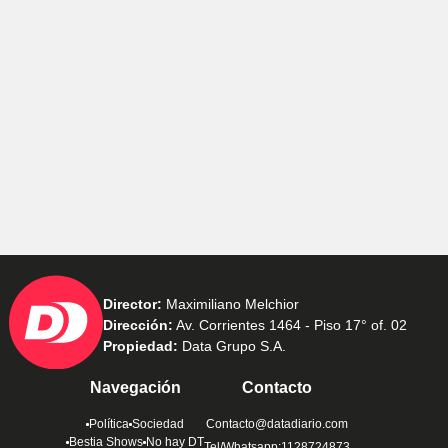
Director:
Maximiliano Melchior
Dirección:
Av. Corrientes 1464 - Piso 17° of. 02
Propiedad:
Data Grupo S.A.
Navegación
Contacto
Política
Sociedad
Contacto@datadiario.com
Bestia Shows
No hay DT
Tel/Whatsapp:1128724873