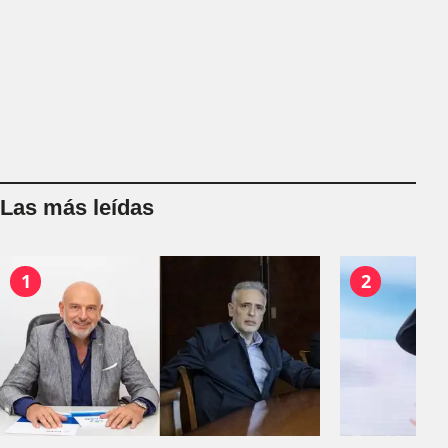
Las más leídas
1
2