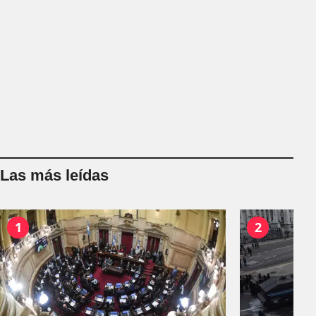
Las más leídas
1
2