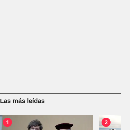
Las más leídas
1
2