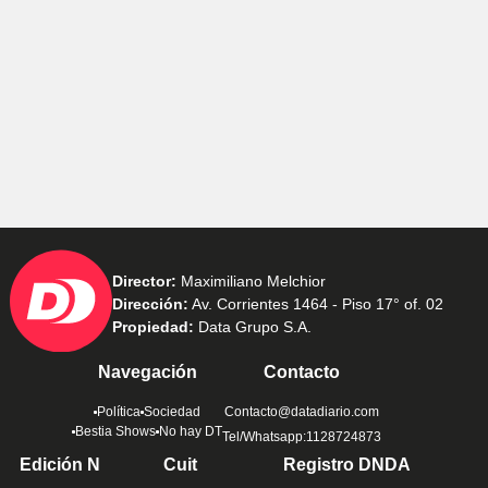
Director:
Maximiliano Melchior
Dirección:
Av. Corrientes 1464 - Piso 17° of. 02
Propiedad:
Data Grupo S.A.
Navegación
Contacto
Política
Sociedad
Contacto@datadiario.com
Bestia Shows
No hay DT
Tel/Whatsapp:1128724873
Edición N
Cuit
Registro DNDA