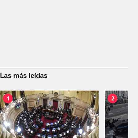
Las más leídas
1
2