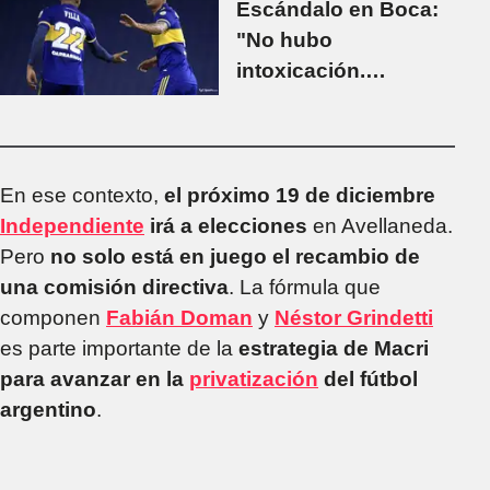
Escándalo en Boca:
"No hubo
intoxicación.
Llegaron borrachos y
fuera de hora"
En ese contexto,
el próximo 19 de diciembre
Independiente
irá a elecciones
en Avellaneda.
Pero
no solo está en juego el recambio de
una comisión directiva
. La fórmula que
componen
Fabián Doman
y
Néstor Grindetti
es parte importante de la
estrategia de Macri
para avanzar en la
privatización
del fútbol
argentino
.