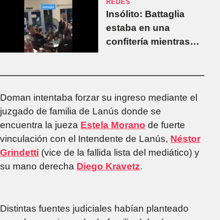
REDES
Insólito: Battaglia
estaba en una
confitería mientras
pasaban en la TV los
festejos de River por
el 9/12
Doman intentaba forzar su ingreso mediante el
juzgado de familia de Lanús donde se
encuentra la jueza
Estela Morano
de fuerte
vinculación con el Intendente de Lanús,
Néstor
Grindetti
(vice de la fallida lista del mediático) y
su mano derecha
Diego Kravetz
.
Distintas fuentes judiciales habían planteado