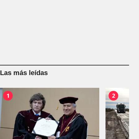
Las más leídas
1
2