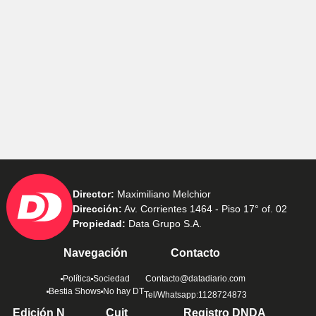
Director:
Maximiliano Melchior
Dirección:
Av. Corrientes 1464 - Piso 17° of. 02
Propiedad:
Data Grupo S.A.
Navegación
Contacto
Política
Sociedad
Contacto@datadiario.com
Bestia Shows
No hay DT
Tel/Whatsapp:1128724873
Edición N
Cuit
Registro DNDA