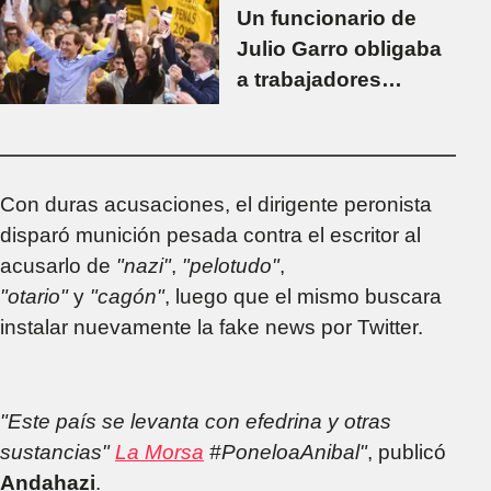
Un funcionario de
Julio Garro obligaba
a trabajadores
rurales a “militar”
Con duras acusaciones, el dirigente peronista
disparó munición pesada contra el escritor al
acusarlo de
"nazi"
,
"pelotudo"
,
"otario"
y
"cagón"
, luego que el mismo buscara
instalar nuevamente la fake news por Twitter.
"Este país se levanta con efedrina y otras
sustancias"
La Morsa
#PoneloaAnibal"
, publicó
Andahazi
.