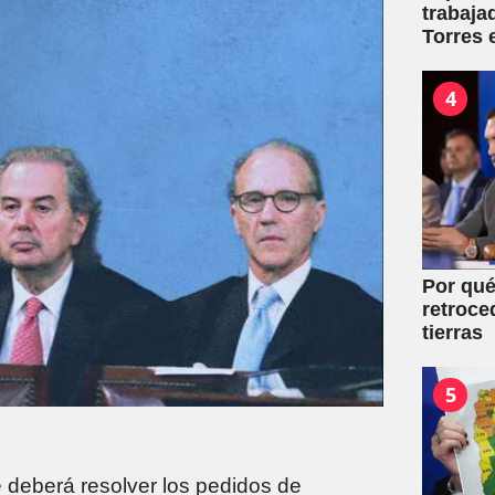
trabaja
Torres 
mutuale
4
Por qué
retroce
tierras
5
te deberá resolver los pedidos de