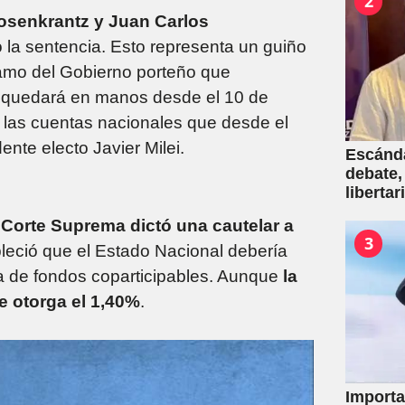
2
Rosenkrantz y Juan Carlos
mó la sentencia. Esto representa un guiño
lamo del Gobierno porteño que
 quedará en manos desde el 10 de
 las cuentas nacionales que desde el
nte electo Javier Milei.
Escánda
debate,
liberta
empresa
a Corte Suprema dictó una cautelar a
venta d
3
leció que el Estado Nacional debería
sa de fondos coparticipables. Aunque
la
e otorga el 1,40%
.
Importa