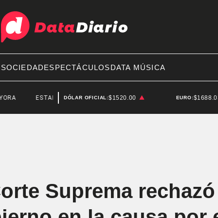
A
SOCIEDAD
ESPECTÁCULOS
DATA MÚSICA
ESTADIO MARIO ALBERTO KEMPES
$1520.00
$1688.
DÓLAR OFICIAL:
EURO:
Corte Suprema rechazó
ierno en la causa por 