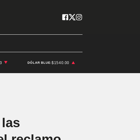
03
$1540.00
DÓLAR BLUE:
 las
el reclamo