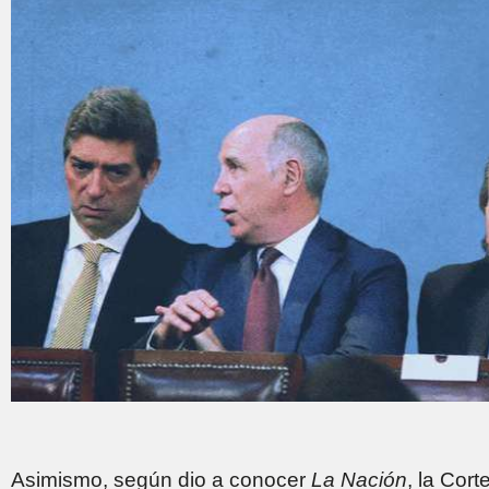
Asimismo, según dio a conocer
La Nación
, la Cor