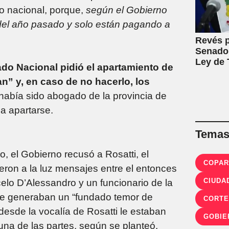
o nacional, porque,
según el Gobierno
r del año pasado y solo están pagando a
Revés p
Senado:
Ley de T
ado Nacional pidió el apartamiento de
an” y, en caso de no hacerlo, los
abía sido abogado de la provincia de
 a apartarse.
Temas 
, el Gobierno recusó a Rosatti, el
COPAR
eron a la luz mensajes entre el entonces
CIUDA
celo D’Alessandro y un funcionario de la
 que generaban un “fundado temor de
desde la vocalía de Rosatti le estaban
GOBIE
na de las partes, según se planteó.