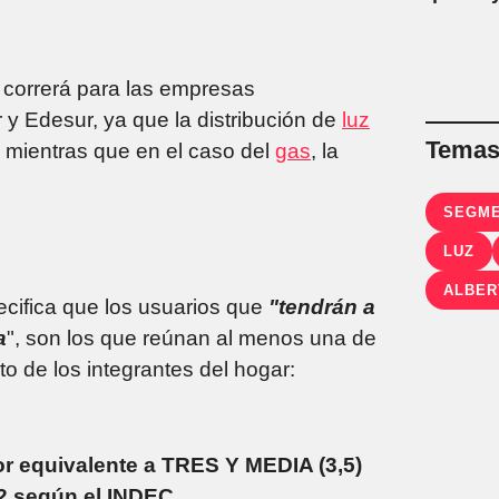
 correrá para las empresas
 y Edesur, ya que la distribución de
luz
Temas 
, mientras que en el caso del
gas
, la
SEGME
LUZ
ALBER
ecifica que los usuarios que
"tendrán a
a
", son los que reúnan al menos una de
to de los integrantes del hogar:
or equivalente a TRES Y MEDIA (3,5)
2 según el INDEC.