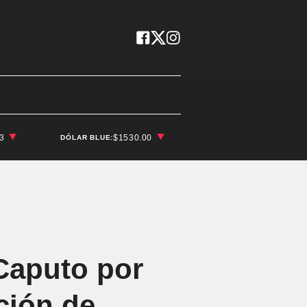
03
$1530.00
DÓLAR BLUE:
 Caputo por
ción de