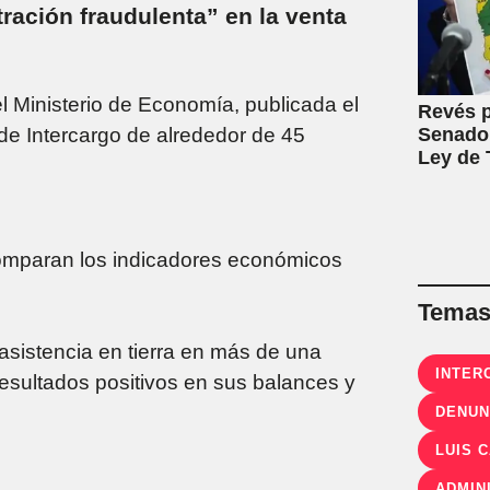
ración fraudulenta” en la venta
el Ministerio de Economía, publicada el
Revés p
 de Intercargo de alrededor de 45
Senado:
Ley de T
 comparan los indicadores económicos
Temas 
 asistencia en tierra en más de una
INTER
esultados positivos en sus balances y
DENUN
LUIS 