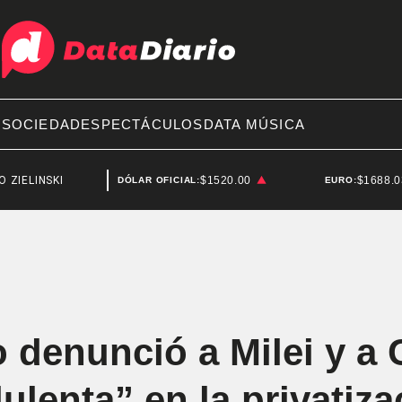
A
SOCIEDAD
ESPECTÁCULOS
DATA MÚSICA
KI
DEPORTES
$1520.00
$1688.
DÓLAR OFICIAL:
EURO:
 denunció a Milei y a
ulenta” en la privatiza