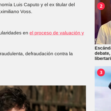
omía Luis Caputo y el ex titular del
2
ximiliano Voss.
gularidades en
el proceso de valuación y
Escánda
debate,
fraudulenta, defraudación contra la
liberta
empresa
venta d
3