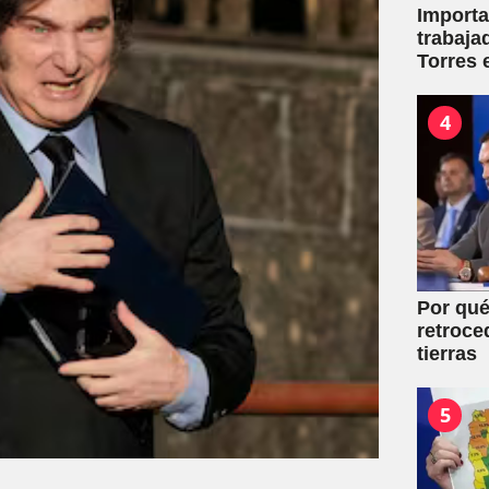
Importa
trabaja
Torres 
mutuale
4
Por qué
retroce
tierras
5