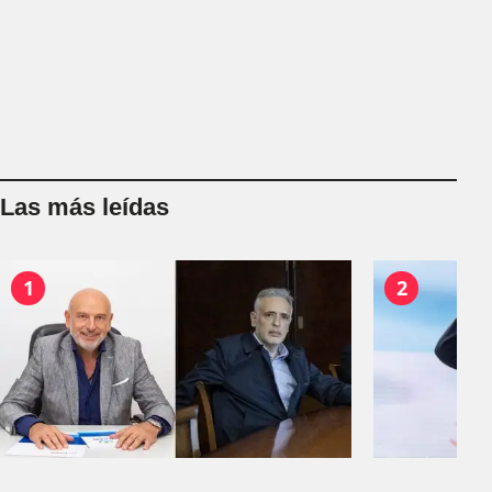
Las más leídas
1
2