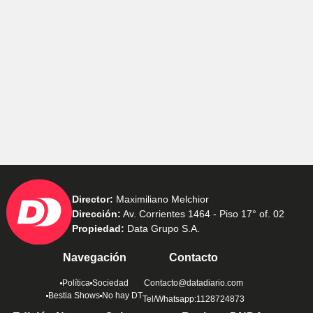
Director:
Maximiliano Melchior
Dirección:
Av. Corrientes 1464 - Piso 17° of. 02
Propiedad:
Data Grupo S.A.
Navegación
Contacto
Política
Sociedad
Contacto@datadiario.com
Bestia Shows
No hay DT
Tel/Whatsapp:1128724873