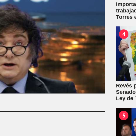
Importa
trabaja
Torres 
mutuale
4
Revés p
Senado:
Ley de T
5