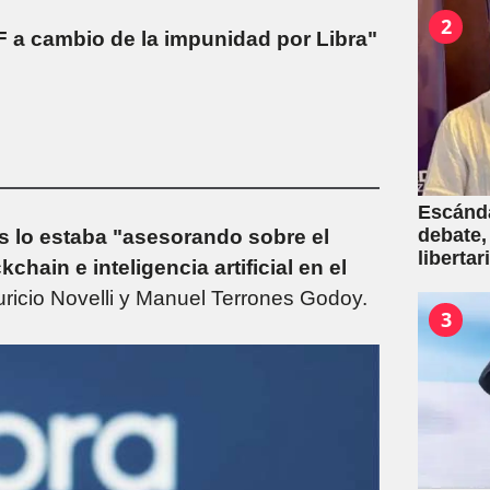
2
F a cambio de la impunidad por Libra"
Escánda
debate,
s lo estaba "asesorando sobre el
liberta
chain e inteligencia artificial en el
empresa
ricio Novelli y Manuel Terrones Godoy.
venta d
3