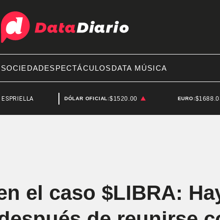
A
SOCIEDAD
ESPECTÁCULOS
DATA MÚSICA
LA
SENADO
$1520.00
$1688.
DÓLAR OFICIAL:
EURO:
en el caso $LIBRA: Ha
 después de reunirse c