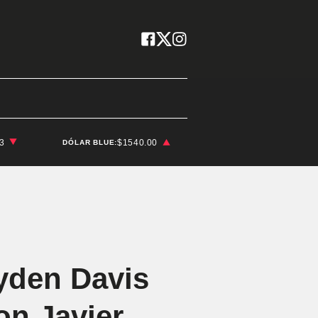
03
$1540.00
DÓLAR BLUE:
yden Davis
on Javier