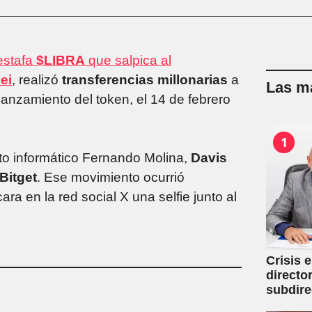
estafa
$LIBRA
que salpica al
ei
, realizó
transferencias millonarias
a
Las má
anzamiento del token, el 14 de febrero
1
rto informático Fernando Molina,
Davis
Bitget
. Ese movimiento ocurrió
ara en la red social X una selfie junto al
Crisis 
directo
subdire