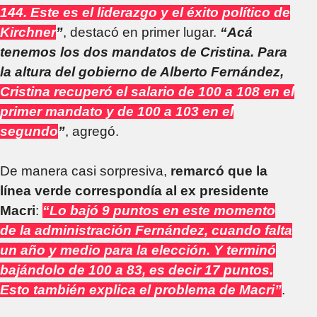
144. Este es el liderazgo y el éxito político de
Kirchner
”
, destacó en primer lugar.
“Acá
tenemos los dos mandatos de Cristina. Para
la altura del gobierno de Alberto Fernández,
Cristina recuperó el salario de 100 a 108 en el
primer mandato y de 100 a 103 en el
segundo
”
, agregó.
De manera casi sorpresiva,
remarcó que la
línea verde correspondía al ex presidente
Macri
:
“Lo bajó 9 puntos en este momento
de la administración Fernández, cuando falta
un año y medio para la elección. Y terminó
bajándolo de 100 a 83, es decir 17 puntos.
Esto también explica el problema de Macri”
.