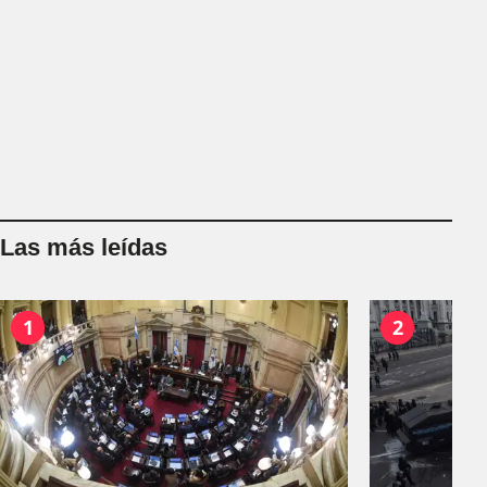
Las más leídas
1
2