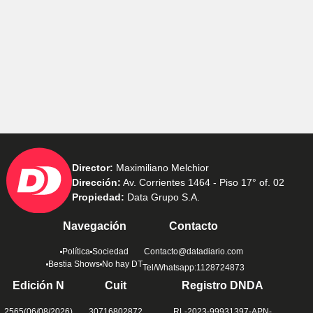
Director:
Maximiliano Melchior
Dirección:
Av. Corrientes 1464 - Piso 17° of. 02
Propiedad:
Data Grupo S.A.
Navegación
Contacto
Política
Sociedad
Contacto@datadiario.com
Bestia Shows
No hay DT
Tel/Whatsapp:1128724873
Edición N
Cuit
Registro DNDA
2565(06/08/2026)
30716802872
RL-2023-99931397-APN-