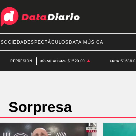
A
SOCIEDAD
ESPECTÁCULOS
DATA MÚSICA
REPRESIÓN
SANTIAGO BAUSILI
$1520.00
$1688.
DÓLAR OFICIAL:
EURO:
Sorpresa