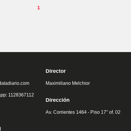
1
Director
atadiario.com
Maximiliano Melchior
sapp: 1128367112
Dirección
Av. Corrientes 1464 - Piso 17° of. 02
d