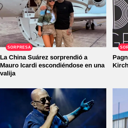
SORPRESA
SO
La China Suárez sorprendió a
Pagni
Mauro Icardi escondiéndose en una
Kirc
valija